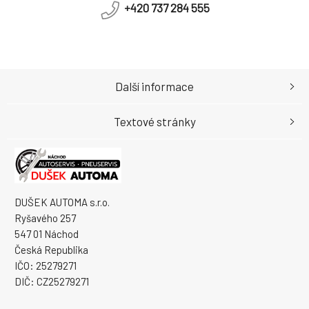
+420 737 284 555
Další informace
Textové stránky
DUŠEK AUTOMA s.r.o.
Ryšavého 257
547 01 Náchod
Česká Republika
IČO: 25279271
DIČ: CZ25279271