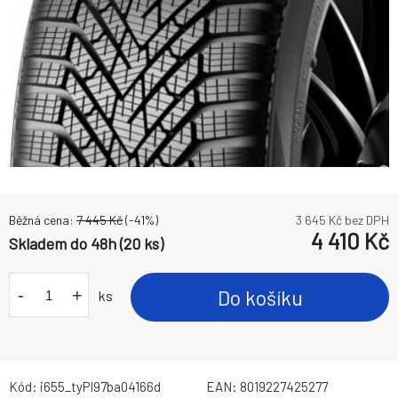
Běžná cena:
7 445
Kč
(-
41
%)
3 645
Kč bez DPH
4 410
Kč
Skladem do 48h (20 ks)
-
+
Do košíku
ks
Kód:
i655_tyPI97ba04166d
EAN:
8019227425277