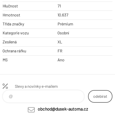
Hlučnost
71
Hmotnost
10.637
Třída značky
Prémium
Kategorie vozu
Osobní
Zesílená
XL
Ochrana ráfku
FR
MS
Ano
Slevy a novinky e-mailem
odebírat
obchod@dusek-automa.cz