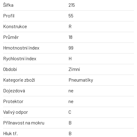
Šířka
215
Profil
55
Konstrukce
R
Průměr
18
Hmotnostní index
99
Rychlostní index
H
Období
Zimní
Kategorie zboží
Pneumatiky
Dojezdová
ne
Protektor
ne
Valivý odpor
C
Přilnavost na mokru
B
Hluk tř.
B