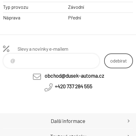
Typ provozu
Závodní
Náprava
Přední
Slevy a novinky e-mailem
odebírat
obchod@dusek-automa.cz
+420 737 284 555
Další informace