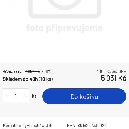
Běžná cena:
7 056
Kč
(-
29
%)
4 158
Kč bez DPH
5 031
Kč
Skladem do 48h (10 ks)
-
+
Do košíku
ks
Kód:
i655_tyPIabd64a1376
EAN:
8019227330922