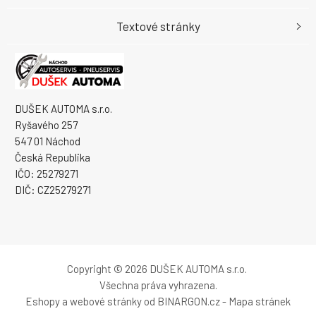
Textové stránky
DUŠEK AUTOMA s.r.o.
Ryšavého 257
547 01 Náchod
Česká Republika
IČO: 25279271
DIČ: CZ25279271
Copyright © 2026 DUŠEK AUTOMA s.r.o.
Všechna práva vyhrazena.
Eshopy
a
webové stránky
od
BINARGON.cz
-
Mapa stránek