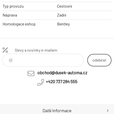
Typ provozu
Cestovní
Náprava
Zadní
Homologace eshop
Bentley
Slevy a novinky e-mailem
odebírat
obchod@dusek-automa.cz
+420 737 284 555
Další informace