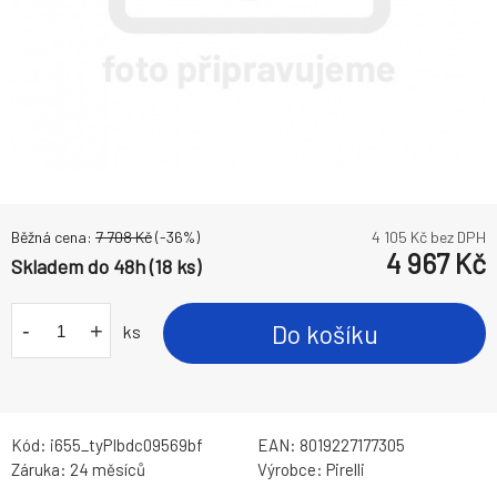
Běžná cena:
7 708
Kč
(-
36
%)
4 105
Kč bez DPH
4 967
Kč
Skladem do 48h (18 ks)
-
+
Do košíku
ks
Kód:
i655_tyPIbdc09569bf
EAN:
8019227177305
Záruka:
24 měsíců
Výrobce:
Pirelli