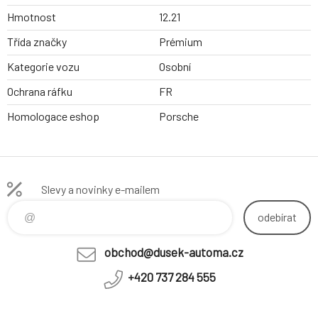
Hmotnost
12.21
Třída značky
Prémium
Kategorie vozu
Osobní
Ochrana ráfku
FR
Homologace eshop
Porsche
Slevy a novinky e-mailem
odebírat
obchod@dusek-automa.cz
+420 737 284 555