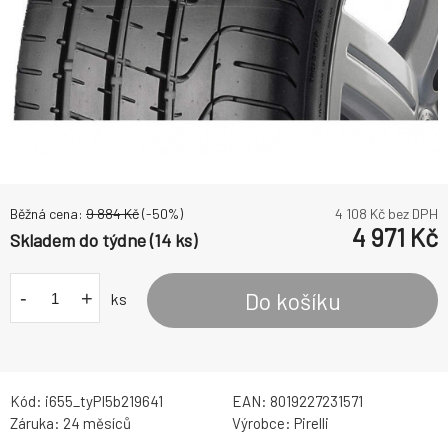
Běžná cena:
9 884
Kč
(-
50
%)
4 108
Kč bez DPH
4 971
Kč
Skladem do týdne (14 ks)
-
+
Do košíku
ks
Kód:
i655_tyPI5b219641
EAN:
8019227231571
Záruka:
24 měsíců
Výrobce:
Pirelli