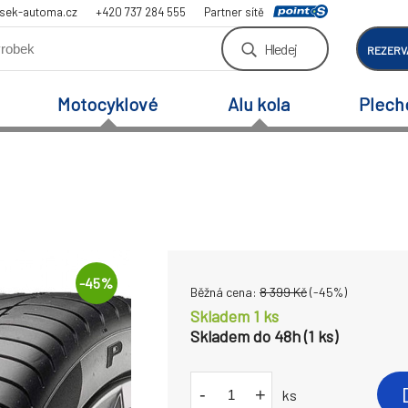
sek-automa.cz
+420 737 284 555
Partner sítě
Hledej
REZERV
Motocyklové
Alu kola
Plech
-
45
%
Běžná cena:
8 399
Kč
(-
45
%)
Skladem 1 ks
Skladem do 48h (1 ks)
-
+
ks