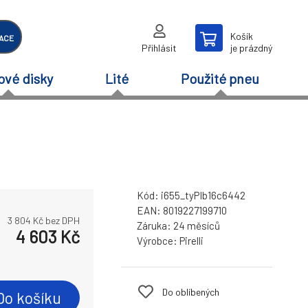
Košík
ACE
Přihlásit
je prázdný
ové disky
Lité
Použité pneu
Kód:
i655_tyPIb16c6442
EAN:
8019227199710
3 804
Kč bez DPH
Záruka:
24 měsíců
4 603
Kč
Výrobce:
Pirelli
Do oblíbených
Do košíku