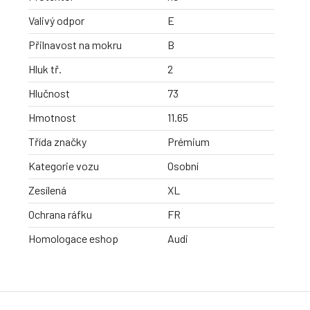
Valivý odpor
E
Přilnavost na mokru
B
Hluk tř.
2
Hlučnost
73
Hmotnost
11.65
Třída značky
Prémium
Kategorie vozu
Osobní
Zesílená
XL
Ochrana ráfku
FR
Homologace eshop
Audi