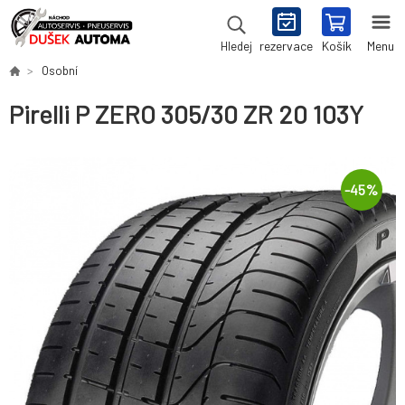
rezervace
Košík
Menu
Hledej
Osobní
Pirelli P ZERO 305/30 ZR 20 103Y
-
45
%