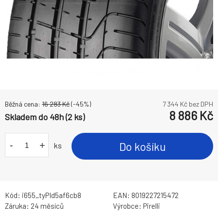
Běžná cena:
16 283
Kč
(-
45
%)
7 344
Kč bez DPH
8 886
Kč
Skladem do 48h (2 ks)
-
+
Do košíku
ks
Kód:
i655_tyPId5af6cb8
EAN:
8019227215472
Záruka:
24 měsíců
Výrobce:
Pirelli