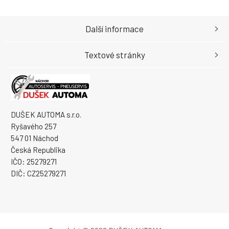
Další informace
Textové stránky
DUŠEK AUTOMA s.r.o.
Ryšavého 257
547 01 Náchod
Česká Republika
IČO: 25279271
DIČ: CZ25279271