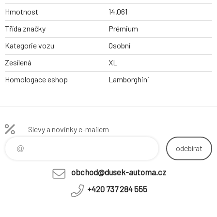
Hmotnost
14.061
Třída značky
Prémium
Kategorie vozu
Osobní
Zesílená
XL
Homologace eshop
Lamborghini
Slevy a novinky e-mailem
odebírat
obchod@dusek-automa.cz
+420 737 284 555