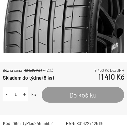
Běžná cena:
19 539
Kč
(-
42
%)
9 430
Kč bez DPH
11 410
Kč
Skladem do týdne (8 ks)
-
+
Do košíku
ks
Kód:
i655_tyPIbd245c55b2
EAN:
8019227425116