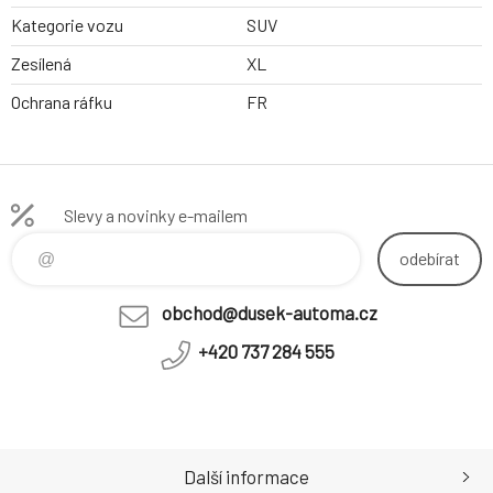
Kategorie vozu
SUV
Zesílená
XL
Ochrana ráfku
FR
Slevy a novinky e-mailem
odebírat
obchod@dusek-automa.cz
+420 737 284 555
Další informace