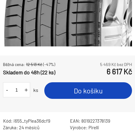
Běžná cena:
12 513
Kč
(-
47
%)
5 469
Kč bez DPH
6 617
Kč
Skladem do 48h (22 ks)
-
+
Do košíku
ks
Kód:
i655_tyPIea36dcf9
EAN:
8019227378139
Záruka:
24 měsíců
Výrobce:
Pirelli