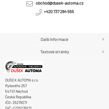
obchod@dusek-automa.cz
+420 737 284 555
Další informace
Textové stránky
DUŠEK AUTOMA s.r.o.
Ryšavého 257
547 01 Náchod
Česká Republika
IČO: 25279271
DIČ: CZ25279271