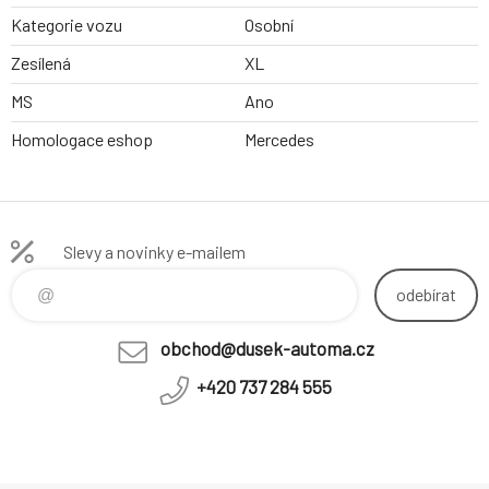
Kategorie vozu
Osobní
Zesílená
XL
MS
Ano
Homologace eshop
Mercedes
Slevy a novinky e-mailem
odebírat
obchod@dusek-automa.cz
+420 737 284 555