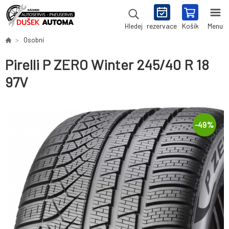
rezervace
Košík
Menu
Hledej
Osobní
Pirelli P ZERO Winter 245/40 R 18
97V
-
49
%