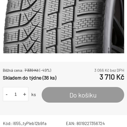
Běžná cena:
7 339
Kč
(-
49
%)
3 066
Kč bez DPH
3 710
Kč
Skladem do týdne (36 ks)
-
+
Do košíku
ks
Kód:
i655_tyPIeb12b9fa
EAN:
8019227356724