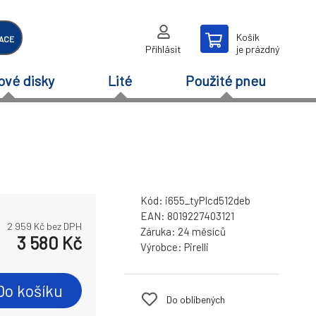
Košík
ACE
Přihlásit
je prázdný
ové disky
Lité
Použité pneu
Kód:
i655_tyPIcd512deb
EAN:
8019227403121
2 959
Kč bez DPH
Záruka:
24 měsíců
3 580
Kč
Výrobce:
Pirelli
Do košíku
Do oblíbených