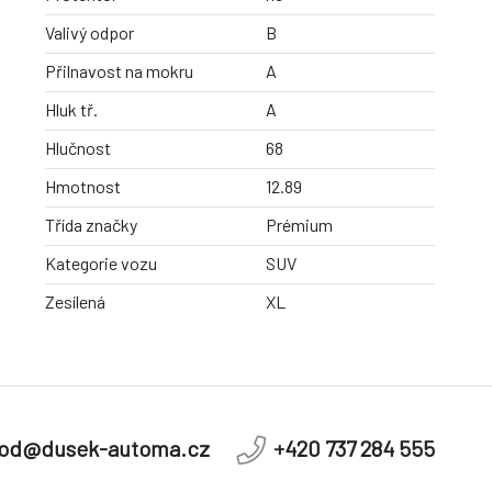
Valivý odpor
B
Přilnavost na mokru
A
Hluk tř.
A
Hlučnost
68
Hmotnost
12.89
Třída značky
Prémium
Kategorie vozu
SUV
Zesílená
XL
od@dusek-automa.cz
+420 737 284 555