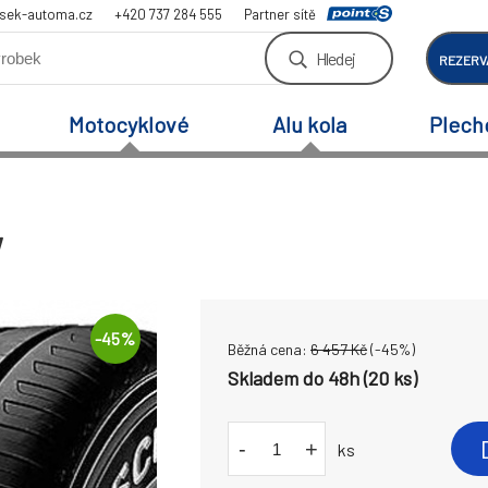
sek-automa.cz
+420 737 284 555
Partner sítě
Hledej
REZERV
Motocyklové
Alu kola
Plech
W
-
45
%
Běžná cena:
6 457
Kč
(-
45
%)
Skladem do 48h (20 ks)
-
+
ks