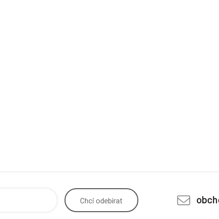
obch
Chci
odebírat