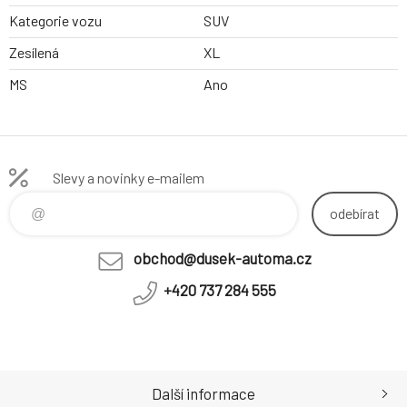
Kategorie vozu
SUV
Zesílená
XL
MS
Ano
Slevy a novinky e-mailem
odebírat
obchod@dusek-automa.cz
+420 737 284 555
Další informace