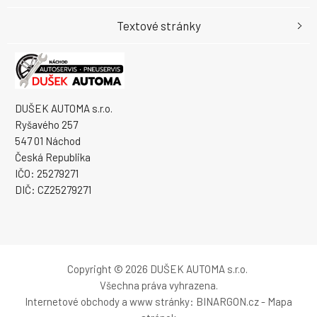
Textové stránky
DUŠEK AUTOMA s.r.o.
Ryšavého 257
547 01 Náchod
Česká Republika
IČO: 25279271
DIČ: CZ25279271
Copyright © 2026 DUŠEK AUTOMA s.r.o.
Všechna práva vyhrazena.
Internetové obchody
a
www stránky
:
BINARGON.cz
-
Mapa