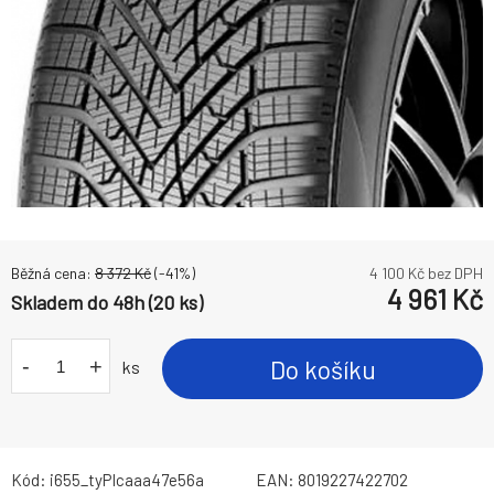
Běžná cena:
8 372
Kč
(-
41
%)
4 100
Kč bez DPH
4 961
Kč
Skladem do 48h (20 ks)
-
+
Do košíku
ks
Kód:
i655_tyPIcaaa47e56a
EAN:
8019227422702