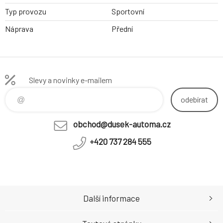
Typ provozu
Sportovní
Náprava
Přední
Slevy a novinky e-mailem
odebírat
obchod@dusek-automa.cz
+420 737 284 555
Další informace