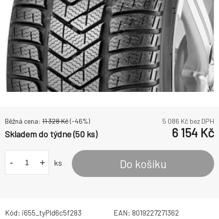
Běžná cena:
11 328
Kč
(-
46
%)
5 086
Kč bez DPH
6 154
Kč
Skladem do týdne (50 ks)
-
+
Do košíku
ks
Kód:
i655_tyPId6c5f283
EAN:
8019227271362