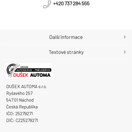
+420 737 284 555
Další informace
Textové stránky
DUŠEK AUTOMA s.r.o.
Ryšavého 257
547 01 Náchod
Česká Republika
IČO: 25279271
DIČ: CZ25279271