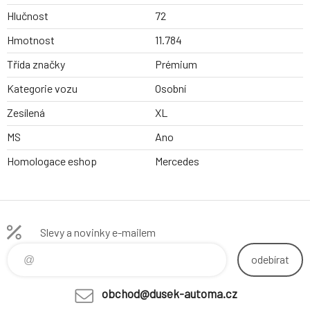
Hlučnost
72
Hmotnost
11.784
Třída značky
Prémium
Kategorie vozu
Osobní
Zesílená
XL
MS
Ano
Homologace eshop
Mercedes
Slevy a novinky e-mailem
odebírat
obchod@dusek-automa.cz