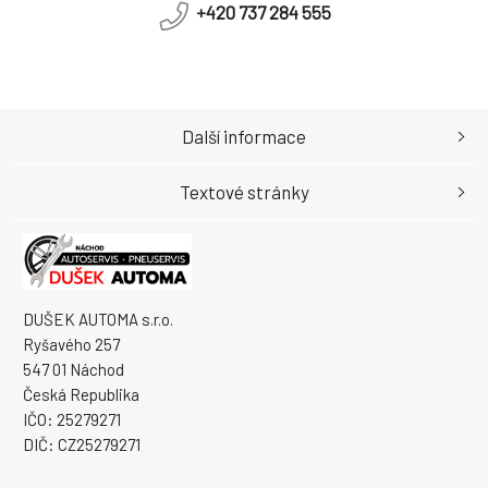
+420 737 284 555
Další informace
Textové stránky
DUŠEK AUTOMA s.r.o.
Ryšavého 257
547 01 Náchod
Česká Republika
IČO: 25279271
DIČ: CZ25279271