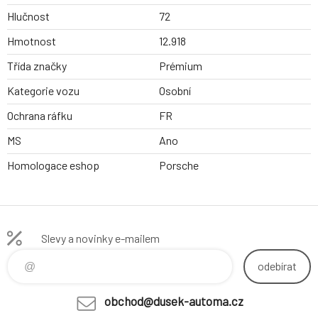
Hlučnost
72
Hmotnost
12.918
Třída značky
Prémium
Kategorie vozu
Osobní
Ochrana ráfku
FR
MS
Ano
Homologace eshop
Porsche
Slevy a novinky e-mailem
odebírat
obchod@dusek-automa.cz