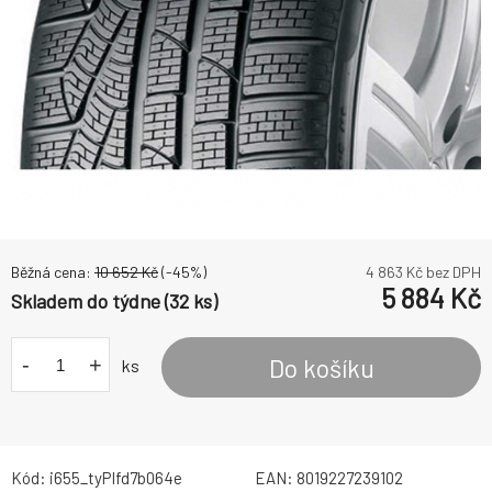
Běžná cena:
10 652
Kč
(-
45
%)
4 863
Kč bez DPH
5 884
Kč
Skladem do týdne (32 ks)
-
+
Do košíku
ks
Kód:
i655_tyPIfd7b064e
EAN:
8019227239102